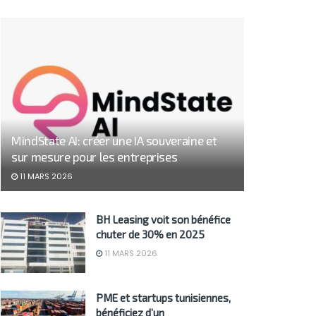
MindState AI: créer une IA souveraine et
sur mesure pour les entreprises
11 MARS 2026
BH Leasing voit son bénéfice
chuter de 30% en 2025
11 MARS 2026
PME et startups tunisiennes,
bénéficiez d’un