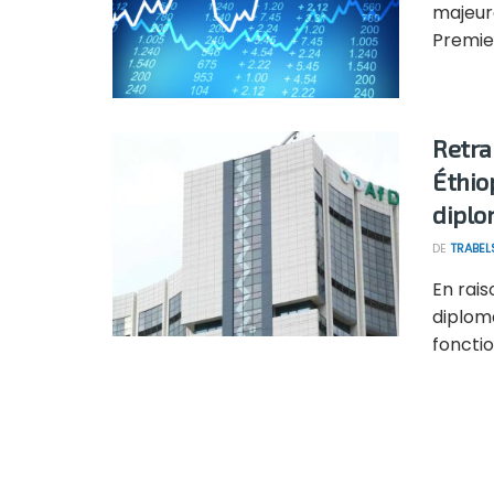
majeure
Premier
Retra
Éthio
diplo
DE
TRABEL
En rais
diploma
fonctio