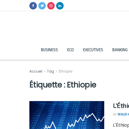
BUSINESS
ECO
EXECUTIVES
BANKING
Accueil
Tag
Ethiopie
Étiquette :
Ethiopie
L’Éth
DE
WALID
L'Éthio