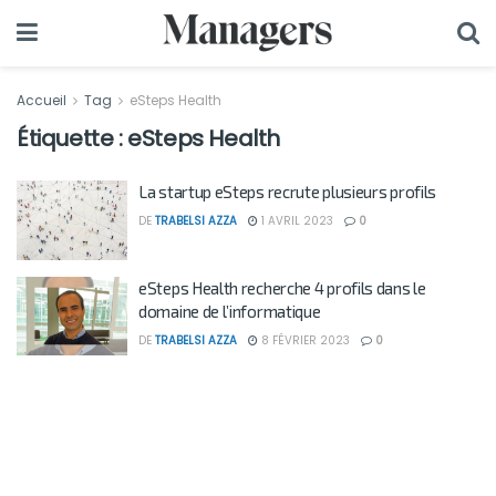
Accueil
Tag
eSteps Health
Étiquette :
eSteps Health
La startup eSteps recrute plusieurs profils
DE
TRABELSI AZZA
1 AVRIL 2023
0
eSteps Health recherche 4 profils dans le
domaine de l’informatique
DE
TRABELSI AZZA
8 FÉVRIER 2023
0