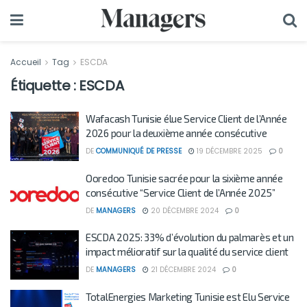
Accueil
Tag
ESCDA
Étiquette :
ESCDA
Wafacash Tunisie élue Service Client de l’Année
2026 pour la deuxième année consécutive
DE
COMMUNIQUÉ DE PRESSE
19 DÉCEMBRE 2025
0
Ooredoo Tunisie sacrée pour la sixième année
consécutive “Service Client de l’Année 2025”
DE
MANAGERS
20 DÉCEMBRE 2024
0
ESCDA 2025: 33% d’évolution du palmarès et un
impact mélioratif sur la qualité du service client
DE
MANAGERS
21 DÉCEMBRE 2024
0
TotalEnergies Marketing Tunisie est Elu Service