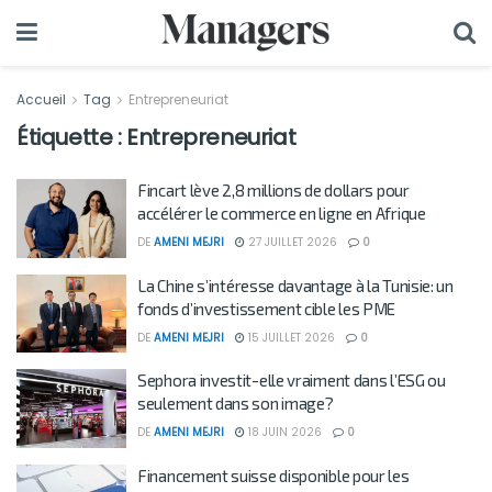
Accueil
Tag
Entrepreneuriat
Étiquette :
Entrepreneuriat
Fincart lève 2,8 millions de dollars pour
accélérer le commerce en ligne en Afrique
DE
AMENI MEJRI
27 JUILLET 2026
0
La Chine s’intéresse davantage à la Tunisie: un
fonds d’investissement cible les PME
DE
AMENI MEJRI
15 JUILLET 2026
0
Sephora investit-elle vraiment dans l’ESG ou
seulement dans son image?
DE
AMENI MEJRI
18 JUIN 2026
0
Financement suisse disponible pour les