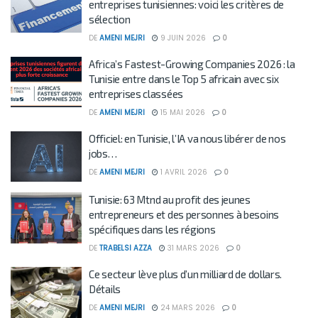
entreprises tunisiennes: voici les critères de
sélection
DE
AMENI MEJRI
9 JUIN 2026
0
Africa’s Fastest-Growing Companies 2026 : la
Tunisie entre dans le Top 5 africain avec six
entreprises classées
DE
AMENI MEJRI
15 MAI 2026
0
Officiel: en Tunisie, l’IA va nous libérer de nos
jobs…
DE
AMENI MEJRI
1 AVRIL 2026
0
Tunisie: 63 Mtnd au profit des jeunes
entrepreneurs et des personnes à besoins
spécifiques dans les régions
DE
TRABELSI AZZA
31 MARS 2026
0
Ce secteur lève plus d’un milliard de dollars.
Détails
DE
AMENI MEJRI
24 MARS 2026
0