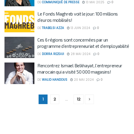
DE
COMMUNIQUÉ DE PRESSE
13 MAI 2025
0
Le Fonds Maghreb voit le jour: 100 millions
d’euros mobilisés!
DE
TRABELSI AZZA
13 JUIN 2024
0
Ces 6 régions sont concernées par un
programme d’entrepreneuriat et d’employabilité
DE
DORRA REZGUI
28 MAI 2024
0
Rencontrez Ismael Belkhayat, l’entrepreneur
marocain qui a visité 50 000 magasins!
DE
WALID HANDOUS
20 MAI 2024
0
1
2
…
12