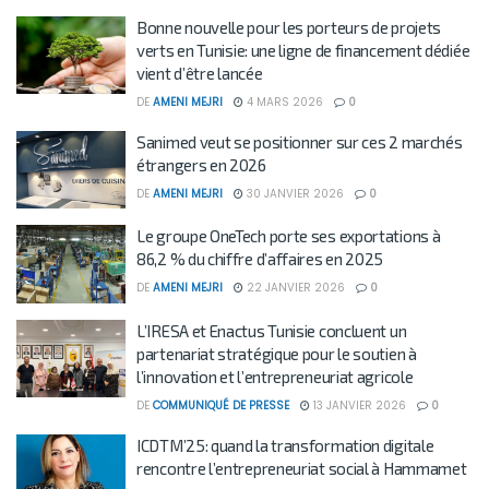
Bonne nouvelle pour les porteurs de projets
verts en Tunisie: une ligne de financement dédiée
vient d’être lancée
DE
AMENI MEJRI
4 MARS 2026
0
Sanimed veut se positionner sur ces 2 marchés
étrangers en 2026
DE
AMENI MEJRI
30 JANVIER 2026
0
Le groupe OneTech porte ses exportations à
86,2 % du chiffre d’affaires en 2025
DE
AMENI MEJRI
22 JANVIER 2026
0
L’IRESA et Enactus Tunisie concluent un
partenariat stratégique pour le soutien à
l’innovation et l’entrepreneuriat agricole
DE
COMMUNIQUÉ DE PRESSE
13 JANVIER 2026
0
ICDTM’25: quand la transformation digitale
rencontre l’entrepreneuriat social à Hammamet