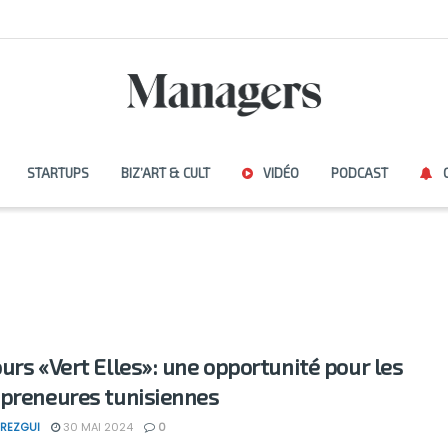
STARTUPS
BIZ’ART & CULT
VIDÉO
PODCAST
urs «Vert Elles»: une opportunité pour les
preneures tunisiennes
REZGUI
30 MAI 2024
0