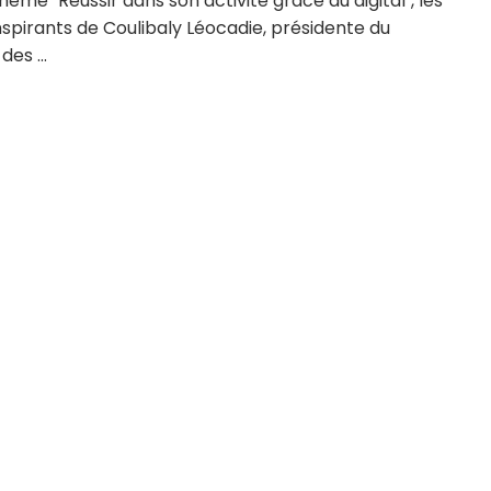
thème "Réussir dans son activité grâce au digital", les
spirants de Coulibaly Léocadie, présidente du
des ...