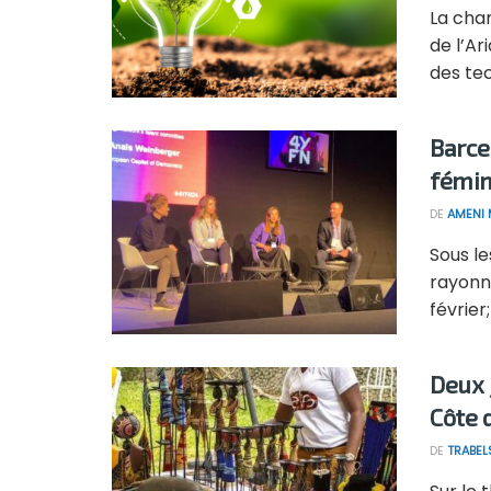
La cha
de l’Ar
des tec
Barce
fémin
DE
AMENI 
Sous le
rayonn
février;
Deux 
Côte 
DE
TRABEL