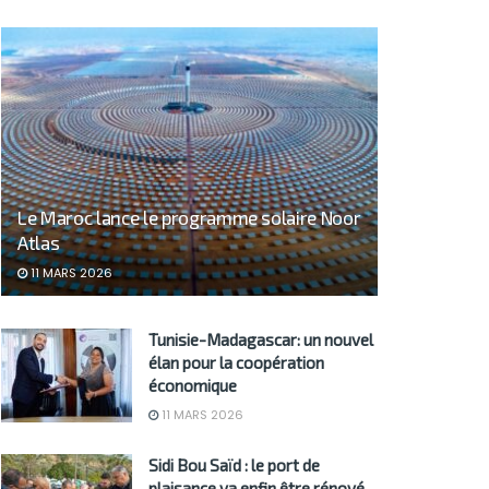
Le Maroc lance le programme solaire Noor
Atlas
11 MARS 2026
Tunisie-Madagascar: un nouvel
élan pour la coopération
économique
11 MARS 2026
Sidi Bou Saïd : le port de
plaisance va enfin être rénové