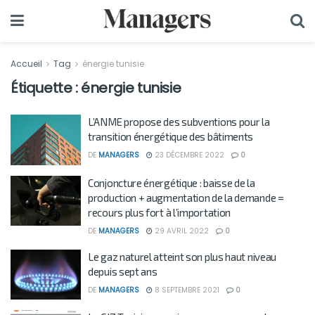
Accueil
Tag
énergie tunisie
Étiquette :
énergie tunisie
L’ANME propose des subventions pour la
transition énergétique des bâtiments
DE
MANAGERS
23 DÉCEMBRE 2022
0
Conjoncture énergétique : baisse de la
production + augmentation de la demande =
recours plus fort à l’importation
DE
MANAGERS
29 AVRIL 2022
0
Le gaz naturel atteint son plus haut niveau
depuis sept ans
DE
MANAGERS
8 SEPTEMBRE 2021
0