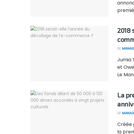
annoncé
premièr
2018 s
comm
DE
MANAG
Jumia T
et Owe
Le Mana
La pr
anniv
DE
MANAG
Créée 
la prem