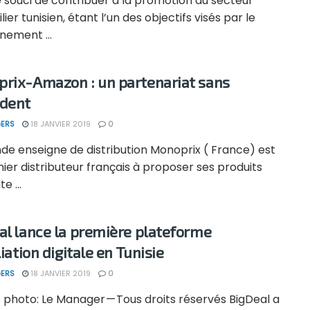
 souci de contribuer à la promotion du secteur
ier tunisien, étant l’un des objectifs visés par le
nement ...
rix-Amazon : un partenariat sans
dent
ERS
18 JANVIER 2019
0
de enseigne de distribution Monoprix ( France) est
ier distributeur français à proposer ses produits
te ...
al lance la première plateforme
liation digitale en Tunisie
ERS
18 JANVIER 2019
0
 photo: Le Manager — Tous droits réservés BigDeal a