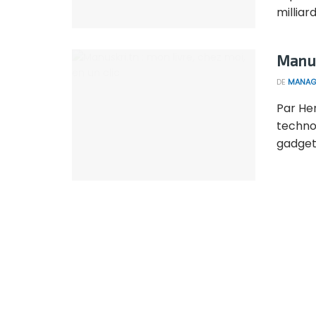
milliard
Manusk
DE
MANAG
Par He
techno
gadgets