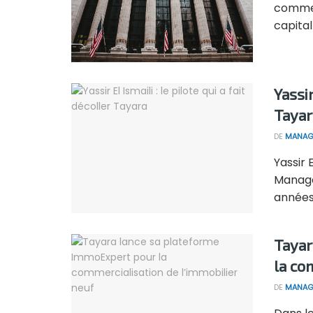
commer
capital 
Yassir
Tayar
DE
MANAG
Yassir 
Manage
années 
Tayar
la co
DE
MANAG