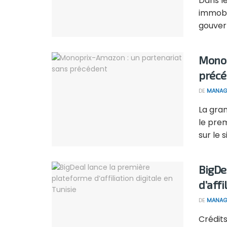
Dans le
immobil
gouver
Monop
précé
DE
MANAG
La gran
le prem
sur le si
BigDe
d’affi
DE
MANAG
Crédits