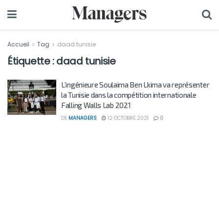
Accueil
Tag
daad tunisie
Étiquette :
daad tunisie
L’ingénieure Soulaima Ben Lkima va représenter
la Tunisie dans la compétition internationale
Falling Walls Lab 2021
DE
MANAGERS
12 OCTOBRE 2021
0