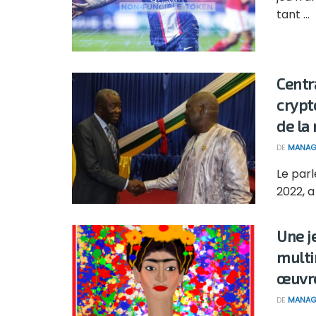
tant ...
Centra
crypt
de la
DE
MANAG
Le parl
2022, a
Une j
multi
œuvre
DE
MANAG