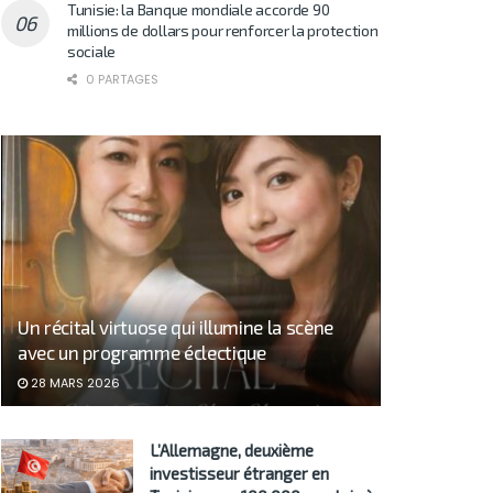
Tunisie: la Banque mondiale accorde 90
millions de dollars pour renforcer la protection
sociale
0 PARTAGES
Un récital virtuose qui illumine la scène
avec un programme éclectique
28 MARS 2026
L’Allemagne, deuxième
investisseur étranger en