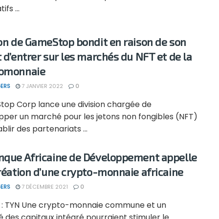
ifs ...
ion de GameStop bondit en raison de son
t d’entrer sur les marchés du NFT et de la
tomonnaie
ERS
7 JANVIER 2022
0
op Corp lance une division chargée de
pper un marché pour les jetons non fongibles (NFT)
ablir des partenariats ...
nque Africaine de Développement appelle
création d’une crypto-monnaie africaine
ERS
7 DÉCEMBRE 2021
0
 : TYN Une crypto-monnaie commune et un
 des capitaux intégré pourraient stimuler le