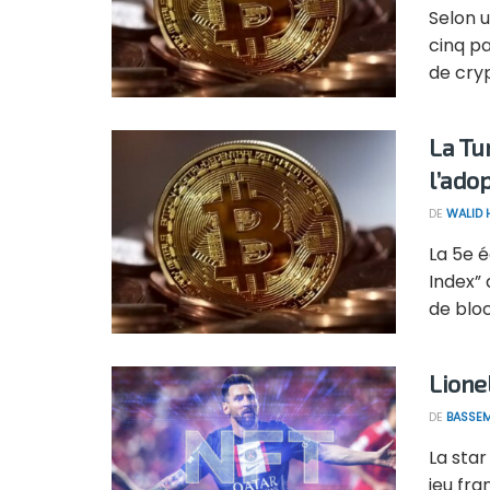
Selon u
cinq p
de cryp
La Tu
l’ado
DE
WALID
La 5e é
Index” 
de bloc
Lione
DE
BASSEM
La star
jeu fra