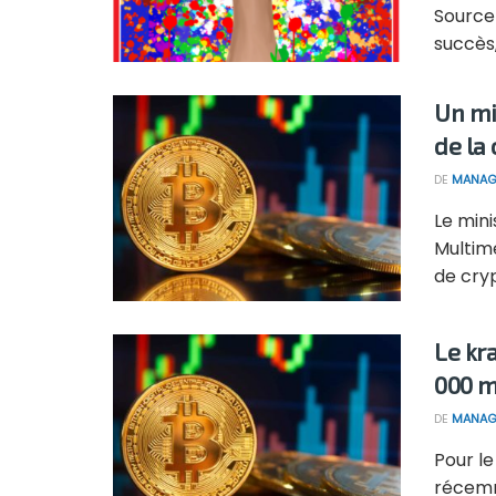
Source
succès,
Un mi
de la
DE
MANAG
Le min
Multimé
de cry
Le kr
000 m
DE
MANAG
Pour le
récemme