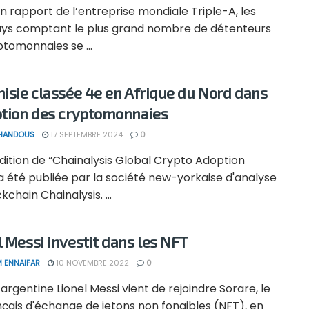
n rapport de l’entreprise mondiale Triple-A, les
ays comptant le plus grand nombre de détenteurs
tomonnaies se ...
nisie classée 4e en Afrique du Nord dans
ption des cryptomonnaies
 HANDOUS
17 SEPTEMBRE 2024
0
dition de “Chainalysis Global Crypto Adoption
a été publiée par la société new-yorkaise d'analyse
kchain Chainalysis. ...
l Messi investit dans les NFT
 ENNAIFAR
10 NOVEMBRE 2022
0
 argentine Lionel Messi vient de rejoindre Sorare, le
nçais d'échange de jetons non fongibles (NFT), en