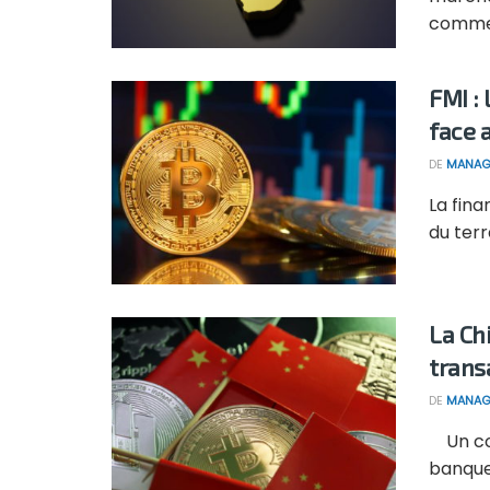
commer
FMI : 
face 
DE
MANAG
La fina
du terr
La Ch
trans
DE
MANAG
Un cou
banque