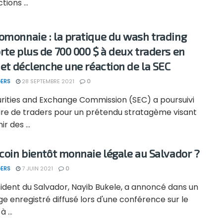
tions ...
omonnaie : la pratique du wash trading
rte plus de 700 000 $ à deux traders en
, et déclenche une réaction de la SEC
ERS
28 SEPTEMBRE 2021
0
urities and Exchange Commission (SEC) a poursuivi
ire de traders pour un prétendu stratagème visant
r des ...
tcoin bientôt monnaie légale au Salvador ?
ERS
7 JUIN 2021
0
ident du Salvador, Nayib Bukele, a annoncé dans un
 enregistré diffusé lors d'une conférence sur le
à ...