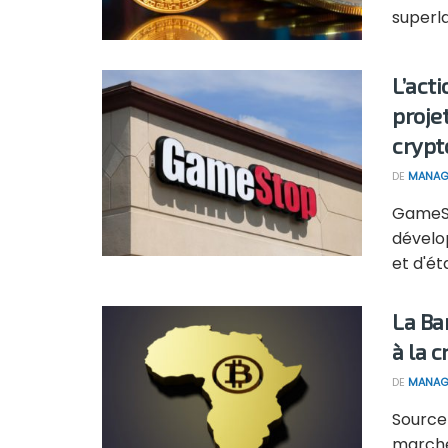
superlat
L’act
proje
cryp
DE
MANAG
GameSt
dévelo
et d'ét
La Ba
à la 
DE
MANAG
Source
marché