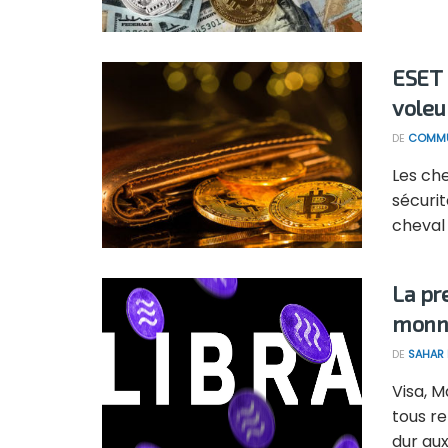
ESET 
voleu
DE
COMMU
Les ch
sécuri
cheval d
La pr
monna
DE
SAHAR
Visa, 
tous re
dur aux 