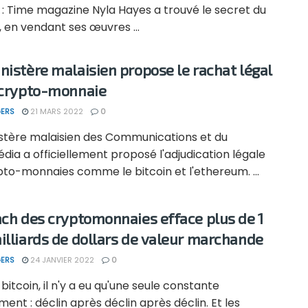
 : Time magazine Nyla Hayes a trouvé le secret du
 en vendant ses œuvres ...
nistère malaisien propose le rachat légal
 crypto-monnaie
ERS
21 MARS 2022
0
istère malaisien des Communications et du
dia a officiellement proposé l'adjudication légale
pto-monnaies comme le bitcoin et l'ethereum. ...
ach des cryptomonnaies efface plus de 1
illiards de dollars de valeur marchande
ERS
24 JANVIER 2022
0
 bitcoin, il n'y a eu qu'une seule constante
nt : déclin après déclin après déclin. Et les