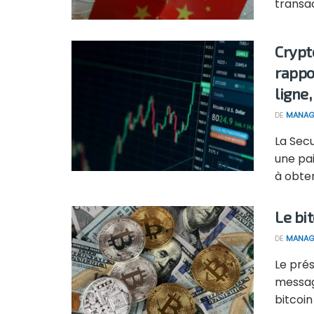
transac
Crypt
rappo
ligne
DE
MANAG
La Sec
une pa
à obteni
Le bi
DE
MANAG
Le prés
message
bitcoin 