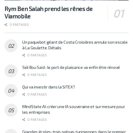
Rym Ben Salah prend les rênes de
Viamobile
0 PARTAGES
Un paquebot géant de Costa Croisières annule son escale
à La Goulette. Détails
0 PARTAGES
Sidi Bou Saïd : le port de plaisance va enfin être rénové
0 PARTAGES
Qui va investir dans la SITEX?
0 PARTAGES
MindState AI: créer une IA souveraine et sur mesure pour
les entreprises
0 PARTAGES
Grandes écoles: trois prépas tunisiennes dans le premier