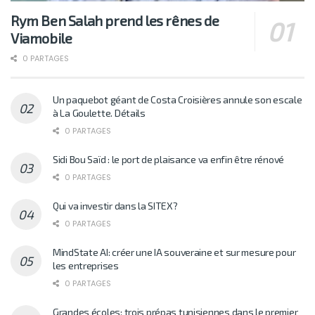
Rym Ben Salah prend les rênes de
Viamobile
0 PARTAGES
Un paquebot géant de Costa Croisières annule son escale
à La Goulette. Détails
0 PARTAGES
Sidi Bou Saïd : le port de plaisance va enfin être rénové
0 PARTAGES
Qui va investir dans la SITEX?
0 PARTAGES
MindState AI: créer une IA souveraine et sur mesure pour
les entreprises
0 PARTAGES
Grandes écoles: trois prépas tunisiennes dans le premier