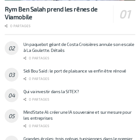
Rym Ben Salah prend les rênes de
Viamobile
0 PARTAGES
Un paquebot géant de Costa Croisières annule son escale
à La Goulette. Détails
0 PARTAGES
Sidi Bou Saïd : le port de plaisance va enfin être rénové
0 PARTAGES
Qui va investir dans la SITEX?
0 PARTAGES
MindState AI: créer une IA souveraine et sur mesure pour
les entreprises
0 PARTAGES
Grandes écoles: trois prépas tunisiennes dans le premier