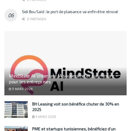
Sidi Bou Saïd : le port de plaisance va enfin être rénové
0 PARTAGES
MindState AI: créer une IA souveraine et sur mesure
pour les entreprises
11 MARS 2026
BH Leasing voit son bénéfice chuter de 30% en
2025
11 MARS 2026
PME et startups tunisiennes, bénéficiez d’un