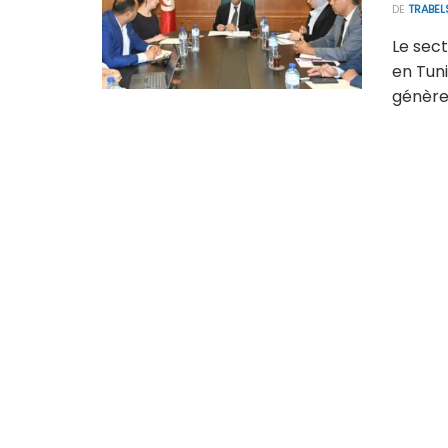
DE
TRABEL
Le sec
en Tuni
génère 