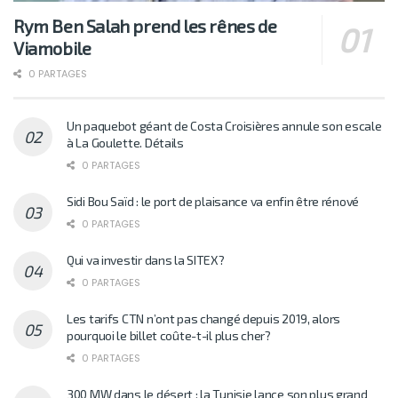
Rym Ben Salah prend les rênes de
Viamobile
0 PARTAGES
Un paquebot géant de Costa Croisières annule son escale
à La Goulette. Détails
0 PARTAGES
Sidi Bou Saïd : le port de plaisance va enfin être rénové
0 PARTAGES
Qui va investir dans la SITEX?
0 PARTAGES
Les tarifs CTN n’ont pas changé depuis 2019, alors
pourquoi le billet coûte-t-il plus cher?
0 PARTAGES
300 MW dans le désert : la Tunisie lance son plus grand