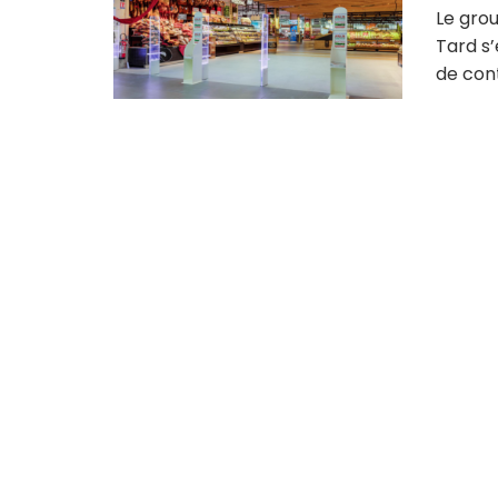
Le gro
Tard s
de cont