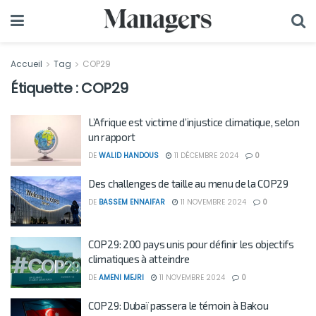
Accueil
Tag
COP29
Étiquette :
COP29
L’Afrique est victime d’injustice climatique, selon
un rapport
DE
WALID HANDOUS
11 DÉCEMBRE 2024
0
Des challenges de taille au menu de la COP29
DE
BASSEM ENNAIFAR
11 NOVEMBRE 2024
0
COP29: 200 pays unis pour définir les objectifs
climatiques à atteindre
DE
AMENI MEJRI
11 NOVEMBRE 2024
0
COP29: Dubaï passera le témoin à Bakou