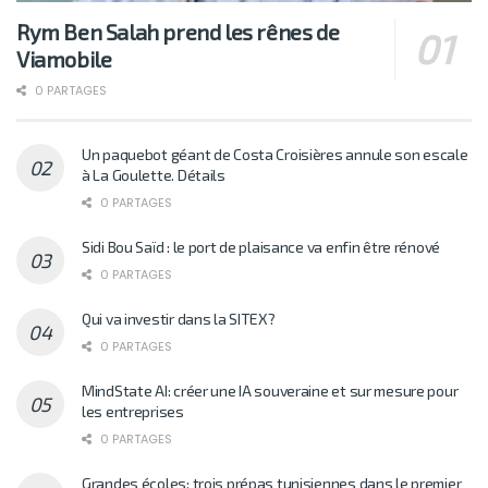
Rym Ben Salah prend les rênes de
Viamobile
0 PARTAGES
Un paquebot géant de Costa Croisières annule son escale
à La Goulette. Détails
0 PARTAGES
Sidi Bou Saïd : le port de plaisance va enfin être rénové
0 PARTAGES
Qui va investir dans la SITEX?
0 PARTAGES
MindState AI: créer une IA souveraine et sur mesure pour
les entreprises
0 PARTAGES
Grandes écoles: trois prépas tunisiennes dans le premier