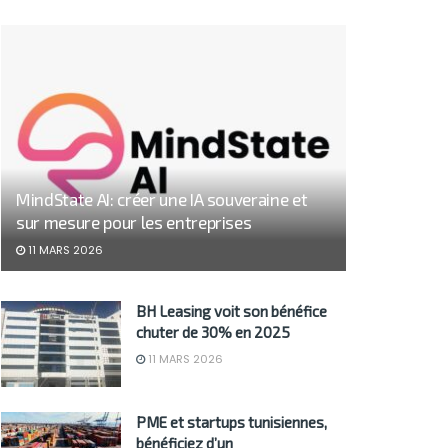
MindState AI: créer une IA souveraine et
sur mesure pour les entreprises
11 MARS 2026
BH Leasing voit son bénéfice
chuter de 30% en 2025
11 MARS 2026
PME et startups tunisiennes,
bénéficiez d’un