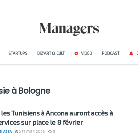
STARTUPS
BIZ’ART & CULT
VIDÉO
PODCAST
sie à Bologne
e: les Tunisiens à Ancona auront accès à
rvices sur place le 8 février
SI AZZA
2 FÉVRIER 2026
0