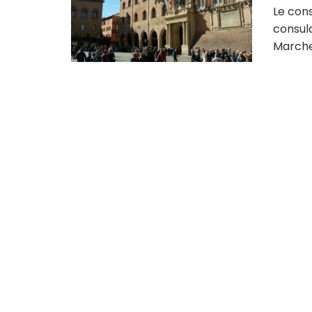
Le con
consul
Marches,