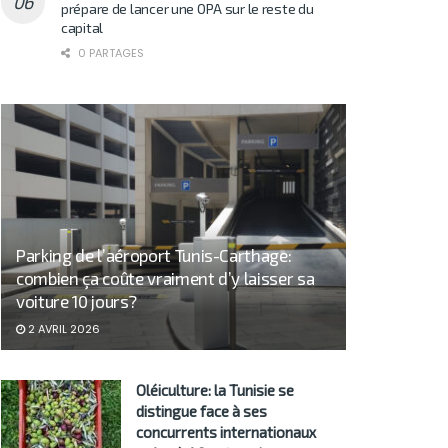
prépare de lancer une OPA sur le reste du
capital
0 PARTAGES
Parking de l’aéroport Tunis-Carthage:
combien ça coûte vraiment d’y laisser sa
voiture 10 jours?
2 AVRIL 2026
Oléiculture: la Tunisie se
distingue face à ses
concurrents internationaux