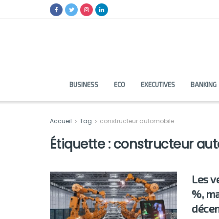
BUSINESS
ECO
EXECUTIVES
BANKING
Accueil
Tag
constructeur automobile
Étiquette :
constructeur au
Les v
%, ma
décen