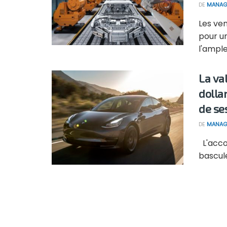
DE
MANAG
Les ve
pour u
l'ampleu
La va
dolla
de se
DE
MANAG
L'acco
bascule