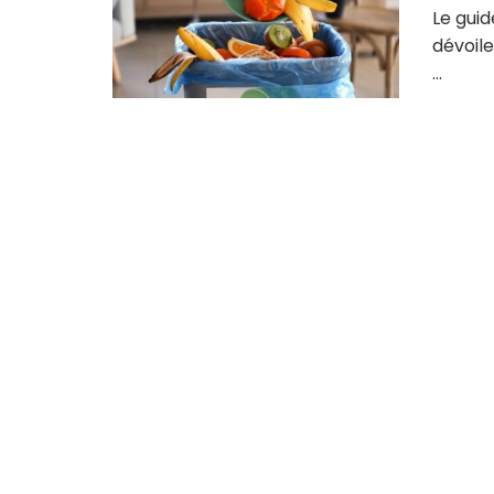
Le gui
dévoile
...