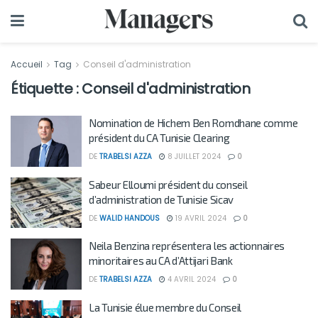
Accueil
Tag
Conseil d'administration
Étiquette :
Conseil d'administration
Nomination de Hichem Ben Romdhane comme
président du CA Tunisie Clearing
DE
TRABELSI AZZA
8 JUILLET 2024
0
Sabeur Elloumi président du conseil
d’administration de Tunisie Sicav
DE
WALID HANDOUS
19 AVRIL 2024
0
Neila Benzina représentera les actionnaires
minoritaires au CA d’Attijari Bank
DE
TRABELSI AZZA
4 AVRIL 2024
0
La Tunisie élue membre du Conseil