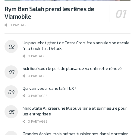
Rym Ben Salah prend les rênes de
Viamobile
0 PARTAGES
Un paquebot géant de Costa Croisières annule son escale
à La Goulette. Détails
0 PARTAGES
Sidi Bou Saïd : le port de plaisance va enfin être rénové
0 PARTAGES
Qui va investir dans la SITEX?
0 PARTAGES
MindState AI: créer une IA souveraine et sur mesure pour
les entreprises
0 PARTAGES
Grandes écoles: trois prépas tunisiennes dans le premier