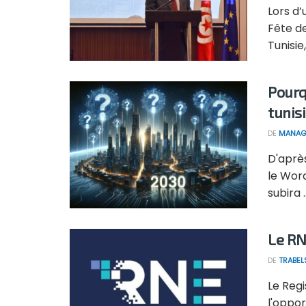
Lors d’
Fête d
Tunisie, 
Pourq
tunis
DE
MANAG
D'après
le Wor
subira ..
Le RN
DE
TRABEL
Le Regi
l'oppor