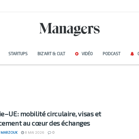
STARTUPS
BIZ’ART & CULT
VIDÉO
PODCAST
e–UE: mobilité circulaire, visas et
cement au cœur des échanges
 MARZOUK
8 MAI 2026
0