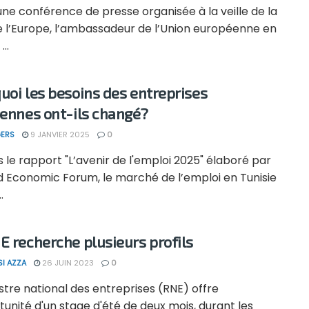
une conférence de presse organisée à la veille de la
e l’Europe, l’ambassadeur de l’Union européenne en
...
uoi les besoins des entreprises
iennes ont-ils changé?
ERS
9 JANVIER 2025
0
 le rapport "L’avenir de l'emploi 2025" élaboré par
d Economic Forum, le marché de l’emploi en Tunisie
.
E recherche plusieurs profils
SI AZZA
26 JUIN 2023
0
stre national des entreprises (RNE) offre
tunité d'un stage d'été de deux mois, durant les