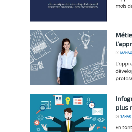
mois de 
Métie
l’app
DE
MANAG
L’appr
dévelo
profess
Infog
plus 
DE
SAHAR
En tant