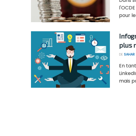
Dans s
l'OCDE
pour les
Infog
plus 
DE
SAHAR
En tant
LinkedI
mais pa