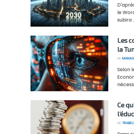
D'après
le Wor
subira ..
Les c
la Tun
DE
MANAG
Selon l
Econom
nécessa
Ce qui
l’édu
DE
TRABEL