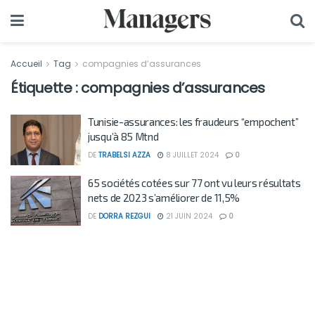
Accueil
Tag
compagnies d’assurances
Étiquette :
compagnies d’assurances
Tunisie-assurances: les fraudeurs “empochent”
jusqu’à 85 Mtnd
DE
TRABELSI AZZA
8 JUILLET 2024
0
65 sociétés cotées sur 77 ont vu leurs résultats
nets de 2023 s’améliorer de 11,5%
DE
DORRA REZGUI
21 JUIN 2024
0