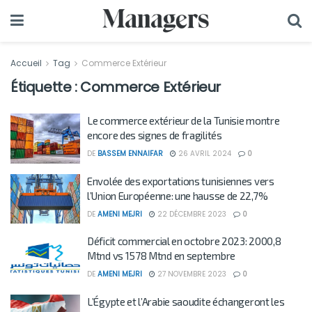
Accueil
Tag
Commerce Extérieur
Étiquette :
Commerce Extérieur
Le commerce extérieur de la Tunisie montre
encore des signes de fragilités
DE
BASSEM ENNAIFAR
26 AVRIL 2024
0
Envolée des exportations tunisiennes vers
l’Union Européenne: une hausse de 22,7%
DE
AMENI MEJRI
22 DÉCEMBRE 2023
0
Déficit commercial en octobre 2023: 2000,8
Mtnd vs 1578 Mtnd en septembre
DE
AMENI MEJRI
27 NOVEMBRE 2023
0
L’Égypte et l’Arabie saoudite échangeront les