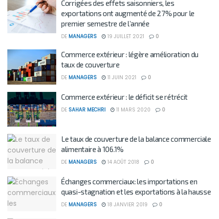
Corrigées des effets saisonniers, les
exportations ont augmenté de 27% pour le
premier semestre de l’année
DE
MANAGERS
19 JUILLET 2021
0
Commerce extérieur : légère amélioration du
taux de couverture
DE
MANAGERS
11 JUIN 2021
0
Commerce extérieur : le déficit se rétrécit
DE
SAHAR MECHRI
11 MARS 2020
0
Le taux de couverture de la balance commerciale
alimentaire à 106.1%
DE
MANAGERS
14 AOÛT 2018
0
Échanges commerciaux: les importations en
quasi-stagnation et les exportations à la hausse
DE
MANAGERS
18 JANVIER 2019
0