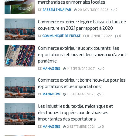
marchandises en monnaies locales
DE
BASSEM ENNAIFAR
20 NOVEMBRE 2023
0
Commerce extérieur : légère baisse du taux de
couverture en 2021 par rapport à 2020
DE
COMMUNIQUÉ DE PRESSE
11 JANVIER 2022
0
Commerce extérieur aux prix courants : les
exportations retrouvent leurs niveaux d’avant-
pandémie
DE
MANAGERS
14 SEPTEMBRE 2021
0
Commerce extérieur : bonne nouvelle pour les
exportations et les importations
DE
MANAGERS
11 SEPTEMBRE 2021
0
Les industries du textile, mécaniques et
électriques frappées par des baisses
importantes des exportations
DE
MANAGERS
2 SEPTEMBRE 2021
0