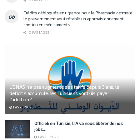
0 PARTAGES
Crédits débloqués en urgence pour la Pharmacie centrale:
le gouvernement veut rétablir un approvisionnement
continu en médicaments
0 PARTAGES
L’ONAS n’a pas augmenté ses tarifs depuis 3 ans, le
déficit s’accumule: les Tunisiens vont-ils payer
l’addition?
1 AVRIL 2026
Officiel: en Tunisie, l’IA va nous libérer de nos
jobs…
1 AVRIL 2026