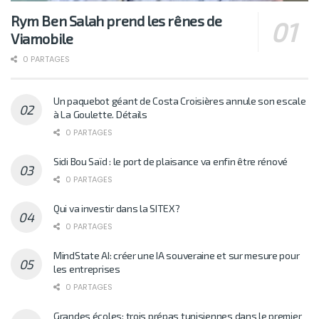
Rym Ben Salah prend les rênes de
Viamobile
0 PARTAGES
Un paquebot géant de Costa Croisières annule son escale
à La Goulette. Détails
0 PARTAGES
Sidi Bou Saïd : le port de plaisance va enfin être rénové
0 PARTAGES
Qui va investir dans la SITEX?
0 PARTAGES
MindState AI: créer une IA souveraine et sur mesure pour
les entreprises
0 PARTAGES
Grandes écoles: trois prépas tunisiennes dans le premier