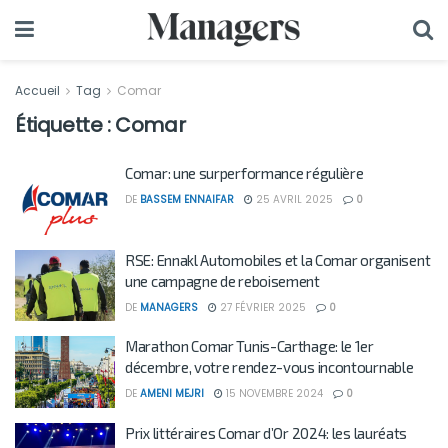
Accueil
Tag
Comar
Étiquette :
Comar
Comar: une surperformance régulière
DE
BASSEM ENNAIFAR
25 AVRIL 2025
0
RSE: Ennakl Automobiles et la Comar organisent
une campagne de reboisement
DE
MANAGERS
27 FÉVRIER 2025
0
Marathon Comar Tunis-Carthage: le 1er
décembre, votre rendez-vous incontournable
DE
AMENI MEJRI
15 NOVEMBRE 2024
0
Prix littéraires Comar d’Or 2024: les lauréats