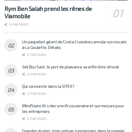
Rym Ben Salah prend les rênes de
Viamobile
0 PARTAGES
Un paquebot géant de Costa Croisières annule son escale
à La Goulette. Détails
0 PARTAGES
Sidi Bou Saïd : le port de plaisance va enfin être rénové
0 PARTAGES
Qui va investir dans la SITEX?
0 PARTAGES
MindState AI: créer une IA souveraine et sur mesure pour
les entreprises
0 PARTAGES
Grandes écoles: trois prépas tunisiennes dans le premier