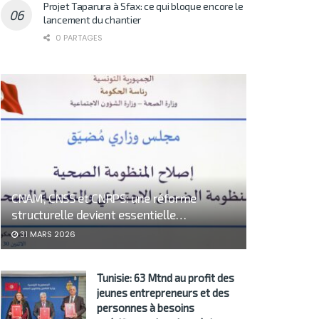
Projet Taparura à Sfax: ce qui bloque encore le
lancement du chantier
0 PARTAGES
CNAM, CNSS et CNRPS: une réforme
structurelle devient essentielle…
31 MARS 2026
Tunisie: 63 Mtnd au profit des
jeunes entrepreneurs et des
personnes à besoins