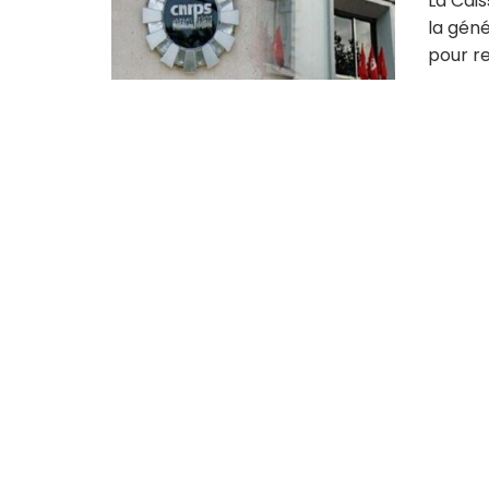
La Cais
la géné
pour r