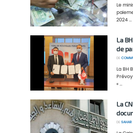
Le mini
paiemen
2024 ...
La BH
de pa
DE
COMMU
La BH B
Prévoy
« ...
La CN
docum
DE
SAHAR