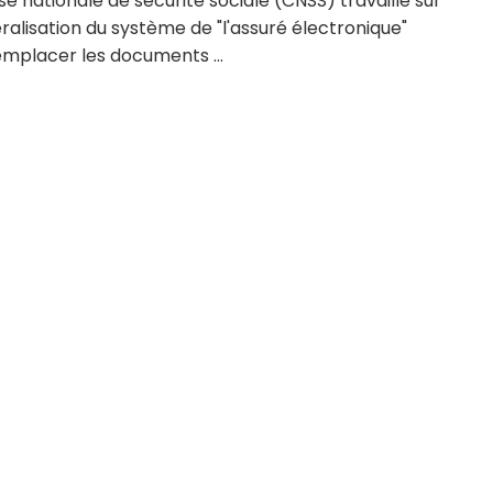
se nationale de sécurité sociale (CNSS) travaille sur
ralisation du système de "l'assuré électronique"
emplacer les documents ...