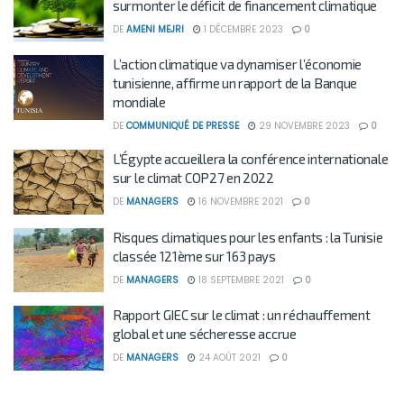
surmonter le déficit de financement climatique
DE
AMENI MEJRI
1 DÉCEMBRE 2023
0
L’action climatique va dynamiser l’économie
tunisienne, affirme un rapport de la Banque
mondiale
DE
COMMUNIQUÉ DE PRESSE
29 NOVEMBRE 2023
0
L’Égypte accueillera la conférence internationale
sur le climat COP27 en 2022
DE
MANAGERS
16 NOVEMBRE 2021
0
Risques climatiques pour les enfants : la Tunisie
classée 121ème sur 163 pays
DE
MANAGERS
18 SEPTEMBRE 2021
0
Rapport GIEC sur le climat : un réchauffement
global et une sécheresse accrue
DE
MANAGERS
24 AOÛT 2021
0