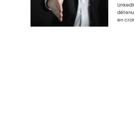
LinkedI
détenu 
en croi