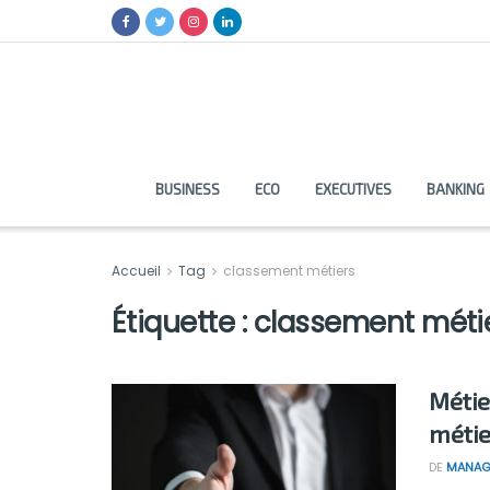
BUSINESS
ECO
EXECUTIVES
BANKING
Accueil
Tag
classement métiers
Étiquette :
classement méti
Métier
métie
DE
MANAG