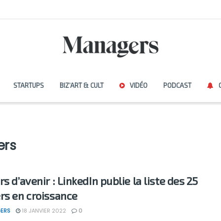
STARTUPS
BIZ’ART & CULT
VIDÉO
PODCAST
ers
s d’avenir : LinkedIn publie la liste des 25
rs en croissance
ERS
18 JANVIER 2022
0