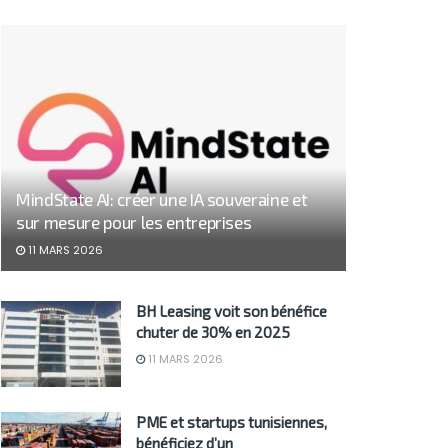
MindState AI: créer une IA souveraine et
sur mesure pour les entreprises
11 MARS 2026
BH Leasing voit son bénéfice
chuter de 30% en 2025
11 MARS 2026
PME et startups tunisiennes,
bénéficiez d’un