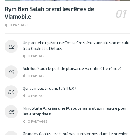
Rym Ben Salah prend les rênes de
Viamobile
0 PARTAGES
Un paquebot géant de Costa Croisières annule son escale
à La Goulette. Détails
0 PARTAGES
Sidi Bou Saïd : le port de plaisance va enfin être rénové
0 PARTAGES
Qui va investir dans la SITEX?
0 PARTAGES
MindState AI: créer une IA souveraine et sur mesure pour
les entreprises
0 PARTAGES
Grandes écoles: trois prépas tunisiennes dans le premier