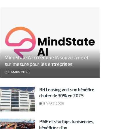
MindState AI: créer une IA souveraine et
sur mesure pour les entreprises
11 MARS 2026
BH Leasing voit son bénéfice
chuter de 30% en 2025
11 MARS 2026
PME et startups tunisiennes,
bénéficiez d’un