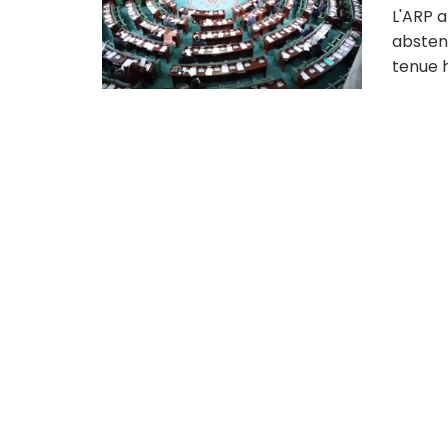
L'ARP a
abstent
tenue hi