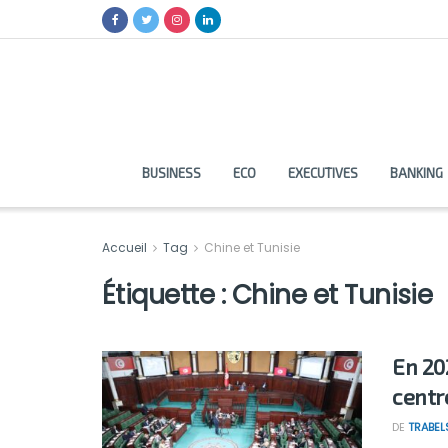
BUSINESS
ECO
EXECUTIVES
BANKING
Accueil
Tag
Chine et Tunisie
Étiquette :
Chine et Tunisie
En 20
centr
DE
TRABEL