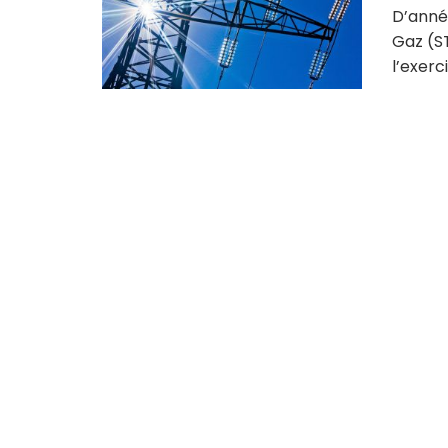
D’année
Gaz (ST
l’exerci