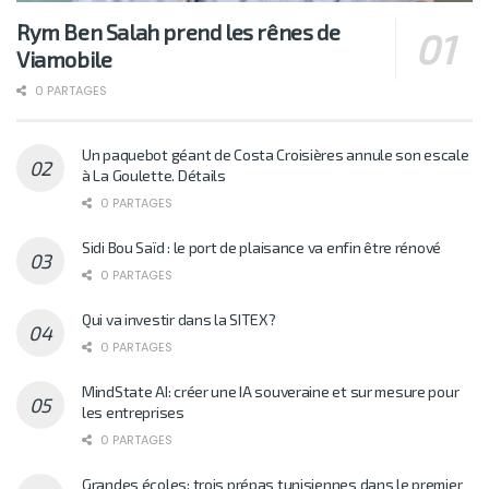
Rym Ben Salah prend les rênes de
Viamobile
0 PARTAGES
Un paquebot géant de Costa Croisières annule son escale
à La Goulette. Détails
0 PARTAGES
Sidi Bou Saïd : le port de plaisance va enfin être rénové
0 PARTAGES
Qui va investir dans la SITEX?
0 PARTAGES
MindState AI: créer une IA souveraine et sur mesure pour
les entreprises
0 PARTAGES
Grandes écoles: trois prépas tunisiennes dans le premier