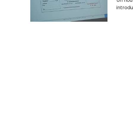
Un nou
introdui