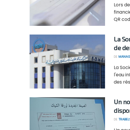
Lors de
financi
QR code
La So
de de
DE
MANAG
La Soci
l'eau i
des rése
Un no
dispon
DE
TRABEL