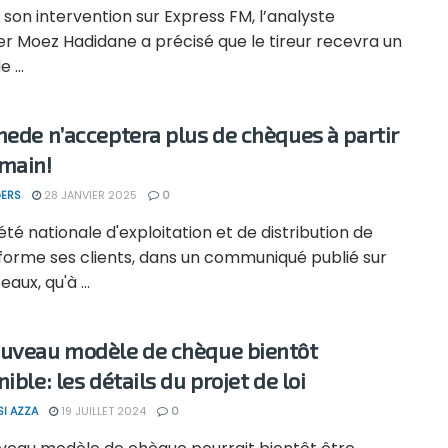
 son intervention sur Express FM, l’analyste
er Moez Hadidane a précisé que le tireur recevra un
 ...
nede n’acceptera plus de chèques à partir
main!
ERS
28 JANVIER 2025
0
été nationale d'exploitation et de distribution de
nforme ses clients, dans un communiqué publié sur
aux, qu'à ...
uveau modèle de chèque bientôt
ible: les détails du projet de loi
SI AZZA
19 JUILLET 2024
0