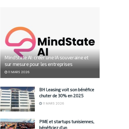
MindState AI: créer une IA souveraine et
sur mesure pour les entreprises
11 MARS 2026
BH Leasing voit son bénéfice
chuter de 30% en 2025
11 MARS 2026
PME et startups tunisiennes,
bénéficiez d’un