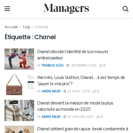
Accueil
Tag
Chanel
Étiquette :
Chanel
Chanel dévoile l’identité de son nouvel
ambassadeur
DE
TRABELSI AZZA
1 DÉCEMBRE 2025
0
Hermès, Louis Vuitton, Chanel… il est temps de
“payer le vrai prix”?
DE
AMENI MEJRI
22 AVRIL 2025
0
Chanel devient la maison de mode la plus
valorisée au monde en 2025
DE
AMENI MEJRI
25 JANVIER 2025
0
Chanel obtient gain de cause: Jonak condamnée à