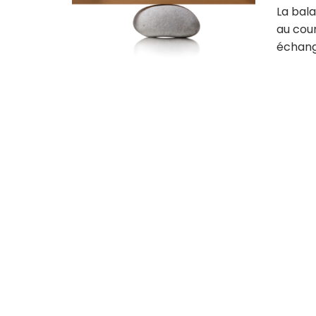
La bal
au cour
échange