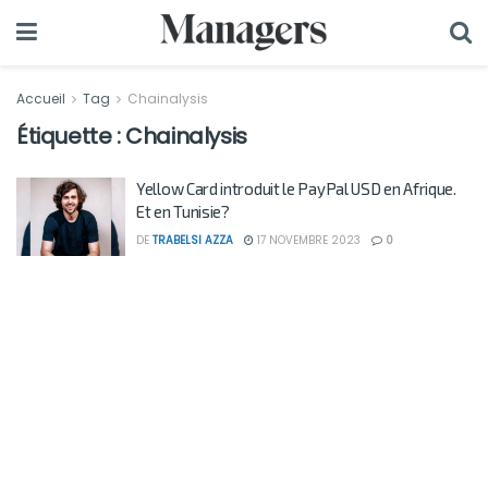
Accueil
Tag
Chainalysis
Étiquette :
Chainalysis
Yellow Card introduit le PayPal USD en Afrique.
Et en Tunisie?
DE
TRABELSI AZZA
17 NOVEMBRE 2023
0