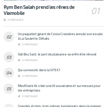
Rym Ben Salah prend les rênes de
Viamobile
0 PARTAGES
Un paquebot géant de Costa Croisières annule son escale
à La Goulette. Détails
0 PARTAGES
Sidi Bou Saïd : le port de plaisance va enfin être rénové
0 PARTAGES
Qui va investir dans la SITEX?
0 PARTAGES
MindState AI: créer une IA souveraine et sur mesure pour
les entreprises
0 PARTAGES
Grandes écoles: trois prépas tunisiennes dans le premier