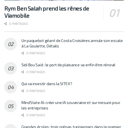
Rym Ben Salah prend les rênes de
Viamobile
0 PARTAGES
Un paquebot géant de Costa Croisières annule son escale
à La Goulette. Détails
0 PARTAGES
Sidi Bou Saïd : le port de plaisance va enfin être rénové
0 PARTAGES
Qui va investir dans la SITEX?
0 PARTAGES
MindState AI: créer une IA souveraine et sur mesure pour
les entreprises
0 PARTAGES
Grandes écoles: trois prépas tunisiennes dans le premier