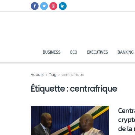
BUSINESS
ECO
EXECUTIVES
BANKING
Accueil
Tag
centrafrique
Étiquette :
centrafrique
Centra
crypt
de la