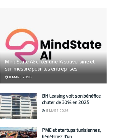
MindState AI: créer une IA souveraine et
sur mesure pour les entreprises
11 MARS 2026
BH Leasing voit son bénéfice
chuter de 30% en 2025
11 MARS 2026
PME et startups tunisiennes,
bénéficiez d’un