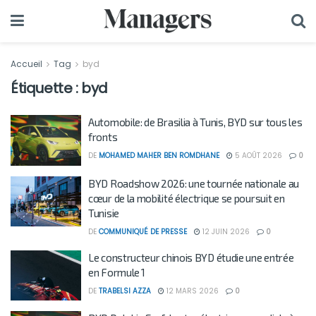
Accueil
Tag
byd
Étiquette :
byd
Automobile: de Brasilia à Tunis, BYD sur tous les
fronts
DE
MOHAMED MAHER BEN ROMDHANE
5 AOÛT 2026
0
BYD Roadshow 2026: une tournée nationale au
cœur de la mobilité électrique se poursuit en
Tunisie
DE
COMMUNIQUÉ DE PRESSE
12 JUIN 2026
0
Le constructeur chinois BYD étudie une entrée
en Formule 1
DE
TRABELSI AZZA
12 MARS 2026
0