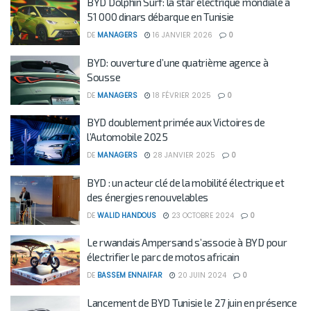
BYD Dolphin Surf: la star électrique mondiale à
51 000 dinars débarque en Tunisie
DE
MANAGERS
16 JANVIER 2026
0
BYD: ouverture d’une quatrième agence à
Sousse
DE
MANAGERS
18 FÉVRIER 2025
0
BYD doublement primée aux Victoires de
l’Automobile 2025
DE
MANAGERS
28 JANVIER 2025
0
BYD : un acteur clé de la mobilité électrique et
des énergies renouvelables
DE
WALID HANDOUS
23 OCTOBRE 2024
0
Le rwandais Ampersand s’associe à BYD pour
électrifier le parc de motos africain
DE
BASSEM ENNAIFAR
20 JUIN 2024
0
Lancement de BYD Tunisie le 27 juin en présence