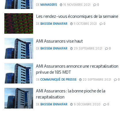
DE
MANAGERS
16 NOVEMBRE 2021
0
Les rendez-vous économiques de la semaine
DE
BASSEM ENNAIFAR
11 OCTOBRE 2021
0
AMI Assurances vise haut
DE
BASSEM ENNAIFAR
29 SEPTEMBRE 2021
0
AMI Assurances annonce une recapitalisation
prévue de 185 MDT
DE
COMMUNIQUÉ DE PRESSE
22 SEPTEMBRE 2021
0
AMI Assurances : la bonne pioche de la
recapitalisation
DE
BASSEM ENNAIFAR
9 DÉCEMBRE 2020
0