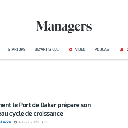
STARTUPS
BIZ’ART & CULT
VIDÉO
PODCAST
t
nt le Port de Dakar prépare son
au cycle de croissance
SI AZZA
14 AVRIL 2026
0