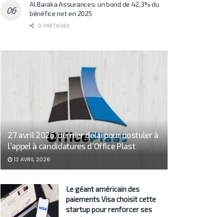
Al Baraka Assurances: un bond de 42,3% du
bénéfice net en 2025
0 PARTAGES
27 avril 2026, dernier délai pour postuler à
l’appel à candidatures d’Office Plast
13 AVRIL 2026
Le géant américain des
paiements Visa choisit cette
startup pour renforcer ses