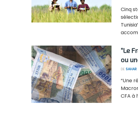
Cinq st
sélecti
Tunisia
accomp
“Le Fr
ou un
DE
SAHAR
“Une r
Macron,
CFA à l’