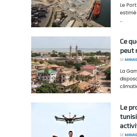
Le Por
estimé 
...
Ce qu
peut 
DE
MANAG
La Gam
dispos
climatiq
Le pr
tunis
activ
DE
MANAG