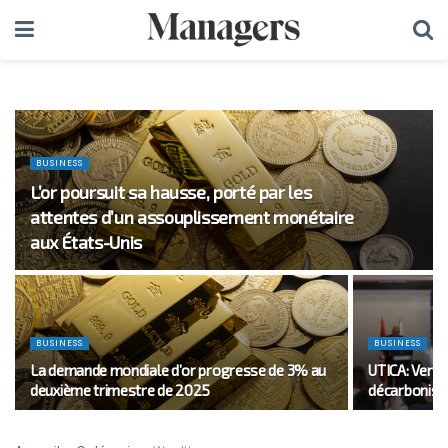
BUSINESS
L’or poursuit sa hausse, porté par les
attentes d’un assouplissement monétaire
aux États-Unis
BUSINESS
BUSINESS
La demande mondiale d’or progresse de 3% au
UTICA: Vers 
deuxième trimestre de 2025
décarbonisat