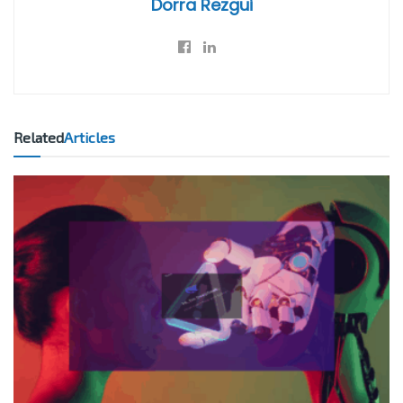
Dorra Rezgui
Related
Articles