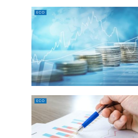
ECO
ECO