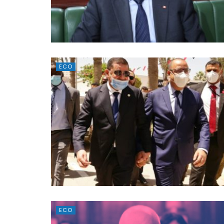
ECO
ECO