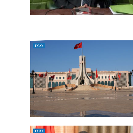
ECO
ECO