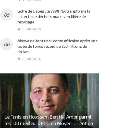
Golfe de Gabès : le WWF NA transforme la
collecte de déchets marins en filière de
recyclage
0 PARTAGES
Moove devient une licorne africaine après une
levée de fonds record de 250 millions de
dollars
0 PARTAGES
Le Tunisien Houssem Ben Haj Amor parmi
les 100 meilleurs PDG du Moyen-Orient en