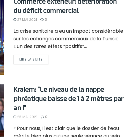
Commerce extérieur: détérioration
du déficit commercial
27 MAI 2021
0
La crise sanitaire a eu un impact considérable
sur les échanges commerciaux de la Tunisie.
L’un des rares effets “positifs”...
LIRE LA SUITE
Kraiem: “Le niveau de la nappe
phréatique baisse de 1 à 2 mètres par
an !”
25 MAI 2021
0
« Pour nous, il est clair que le dossier de l’eau
mérite bien plus qu’une seule séance au sein