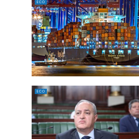
ECO
ECO